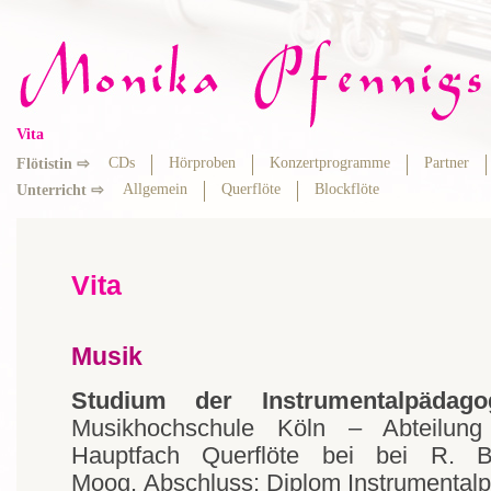
Vita
CDs
Hörproben
Konzertprogramme
Partner
Flötistin ⇨
Allgemein
Querflöte
Blockflöte
Unterricht ⇨
Vita
Musik
Studium der Instrumentalpädago
Musikhochschule Köln – Abteilun
Hauptfach Querflöte bei bei R. 
Moog. Abschluss: Diplom Instrumental